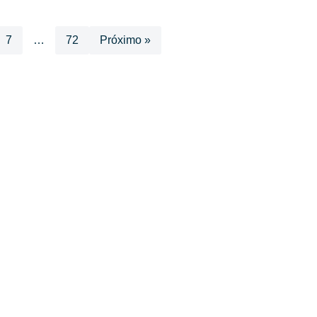
7
…
72
Próximo »
SEDE ADMINISTRATIVA:
SI
Av. Getúlio Vargas, 1500
Jardim São Paulo - CEP 13570-390
U
Atendimento:
Segunda a sexta-feira, das 8 às 16 horas
0800 300 1520
Es
(16) 3373-6400
Ru
Es
Es
CE