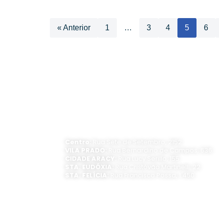
« Anterior
1
…
3
4
5
6
ATENDIMENTO PRESENCIAL
Horário de funcionamento:
Segunda a sexta-feira, das 8 às 16 horas
Centro:
Rua Sete de Setembro, 2152
VILA PRADO:
Rua Bernardino de Campos, 636
CIDADE ARACY:
Rua Lucy Serillo, 155
STA. EUDÓXIA:
Rua Cristóvão Martinelli, 22
STA. FELÍCIA:
Rua Francisco Possa, 1.450