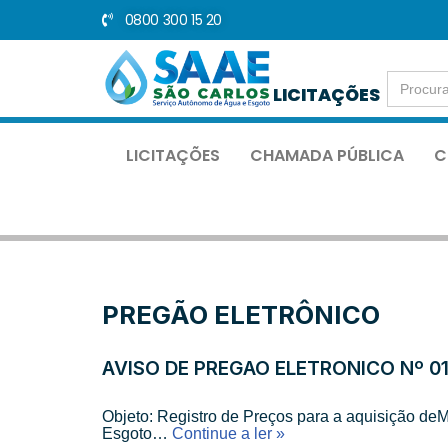
0800 300 15 20
Pular
para
Search
o
LICITAÇÕES
for:
conteúdo
LICITAÇÕES
CHAMADA PÚBLICA
C
PREGÃO ELETRÔNICO
AVISO DE PREGÃO ELETRÔNICO Nº 01
Objeto: Registro de Preços para a aquisição deM
Esgoto…
Continue a ler »