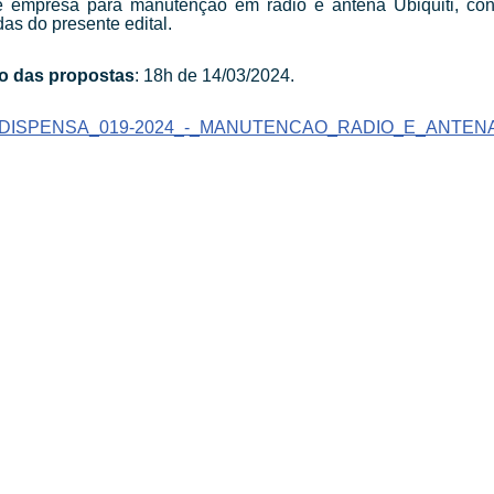
e empresa para manutenção em rádio e antena Ubiquiti, con
as do presente edital.
o das propostas
: 18h de 14/03/2024.
_DISPENSA_019-2024_-_MANUTENCAO_RADIO_E_ANTENA
SEDE ADMINISTRATIVA:
SI
Av. Getúlio Vargas, 1500
Jardim São Paulo - CEP 13570-390
U
Atendimento:
Segunda a sexta-feira, das 8 às 16 horas
0800 300 1520