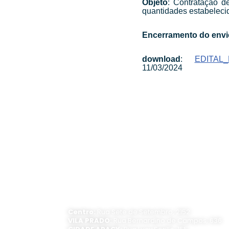
Objeto
: Contratação d
quantidades estabelecid
Encerramento do envi
download
:
EDITAL
11/03/2024
ATENDIMENTO PRESENCIAL
Horário de funcionamento:
Segunda a sexta-feira, das 8 às 16 horas
Centro:
Rua Sete de Setembro, 2152
VILA PRADO:
Rua Bernardino de Campos, 636