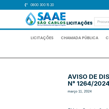
0800 300 15 20
Pular
para
Search
o
LICITAÇÕES
for:
conteúdo
LICITAÇÕES
CHAMADA PÚBLICA
C
AVISO DE DI
N° 1264/2024
março 11, 2024