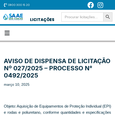
0800 300 15 20
SEARCH BUT
Pular
Search
for:
LICITAÇÕES
para
o
conteúdo
AVISO DE DISPENSA DE LICITAÇÃO
Nº 027/2025 – PROCESSO N°
0492/2025
março 10, 2025
Objeto: Aquisição de Equipamentos de Proteção Individual (EPI)
e rodas e poliuretano, conforme quantidades e especificações