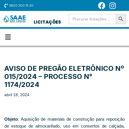
0800 300 15 20
SEARCH BUT
Pular
Search
for:
LICITAÇÕES
para
o
conteúdo
AVISO DE PREGÃO ELETRÔNICO Nº
015/2024 – PROCESSO N°
1174/2024
abril 18, 2024
Objeto
: Aquisição de materiais de construção para reposição
de estoque de almoxarifado, uso em consertos de calçada,