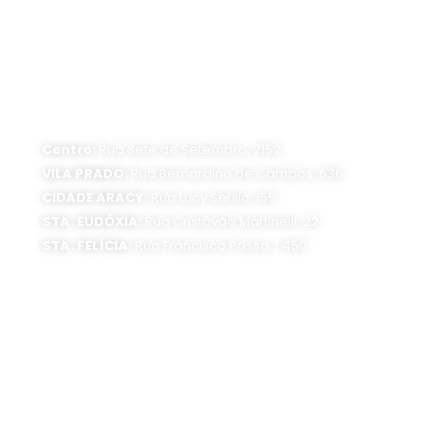
ATENDIMENTO PRESENCIAL
Horário de funcionamento:
Segunda a sexta-feira, das 8 às 16 horas
Centro:
Rua Sete de Setembro, 2152
VILA PRADO:
Rua Bernardino de Campos, 636
CIDADE ARACY:
Rua Lucy Serillo, 155
STA. EUDÓXIA:
Rua Cristóvão Martinelli, 22
STA. FELÍCIA:
Rua Francisco Possa, 1.450
SEDE ADMINISTRATIVA:
Av. Getúlio Vargas, 1500
Jardim São Paulo - CEP 13570-390
Atendimento:
Segunda a sexta-feira, das 8 às 16 horas
0800 300 1520
(16) 3373-6400