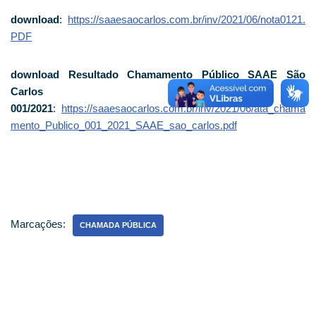
download
:
https://saaesaocarlos.com.br/inv/2021/06/nota0121.
PDF
download Resultado Chamamento Público SAAE São
Carlos nº
001/2021
:
https://saaesaocarlos.com.br/inv/2021/06/ata_chama
mento_Publico_001_2021_SAAE_sao_carlos.pdf
Marcações:
CHAMADA PÚBLICA