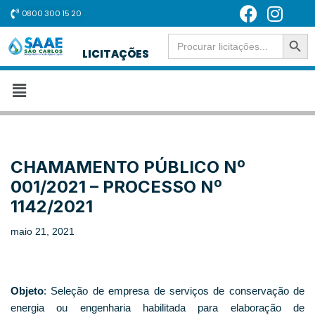
0800 300 15 20
SEARCH BUT
Pular
Search
for:
LICITAÇÕES
para
o
conteúdo
CHAMAMENTO PÚBLICO Nº
001/2021 – PROCESSO Nº
1142/2021
maio 21, 2021
Objeto
: Seleção de empresa de serviços de conservação de
energia ou engenharia habilitada para elaboração de