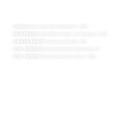
ATENDIMENTO PRESENCIAL
Horário de funcionamento:
Segunda a sexta-feira, das 8 às 16 horas
Centro:
Rua Sete de Setembro, 2152
VILA PRADO:
Rua Bernardino de Campos, 636
CIDADE ARACY:
Rua Lucy Serillo, 155
STA. EUDÓXIA:
Rua Cristóvão Martinelli, 22
STA. FELÍCIA:
Rua Francisco Possa, 1.450
SEDE ADMINISTRATIVA:
Av. Getúlio Vargas, 1500
Jardim São Paulo - CEP 13570-390
Atendimento:
Segunda a sexta-feira, das 8 às 16 horas
0800 300 1520
(16) 3373-6400
SIGA O SAAE: