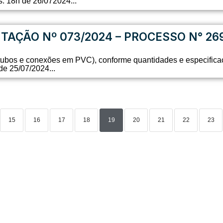
s: 18h de 26/072024...
ITAÇÃO Nº 073/2024 – PROCESSO N° 26
 (tubos e conexões em PVC), conforme quantidades e especificaç
e 25/07/2024...
15
16
17
18
19
20
21
22
23
SEDE ADMINISTRATIVA:
SI
Av. Getúlio Vargas, 1500
Jardim São Paulo - CEP 13570-390
U
Atendimento: