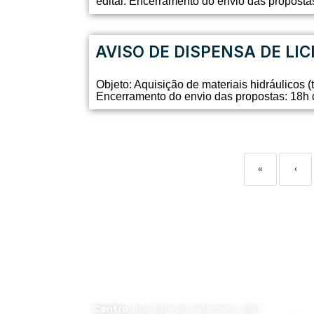
edital. Encerramento do envio das proposta
AVISO DE DISPENSA DE LIC
Objeto: Aquisição de materiais hidráulicos
Encerramento do envio das propostas: 18h d
«
‹
ATENDIMENTO PRESENCIAL
Horário de funcionamento:
Segunda a sexta-feira, das 8 às 16 horas
Centro:
Rua Sete de Setembro, 2152