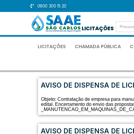
0800 300 15 20
Pular
para
Search
o
LICITAÇÕES
for:
conteúdo
LICITAÇÕES
CHAMADA PÚBLICA
C
AVISO DE DISPENSA DE LIC
Objeto: Contratação de empresa para manu
edital. Encerramento do envio das propo
_MANUTENCAO_EM_MAQUINAS_DE_CAFE_E
AVISO DE DISPENSA DE LIC