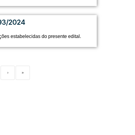
93/2024
ões estabelecidas do presente edital.
›
»
GA O SAAE:
NIDADES DE TRATAMENTO: