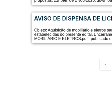
propostas: 23h59m de 27/03/2026. downl
AVISO DE DISPENSA DE LIC
Objeto: Aquisição de mobiliário e eletros p
estabelecidas do presente edital. Encerr
MOBILIÁRIO E ELETROS.pdf– publicado em
‹
ATENDIMENTO PRESENCIAL
Horário de funcionamento:
Segunda a sexta-feira, das 8 às 16 horas