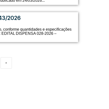
licado em 24/03/2026...
43/2026
io, conforme quantidades e especificações
oad: EDITAL DISPENSA 028-2026 –
»
GA O SAAE: