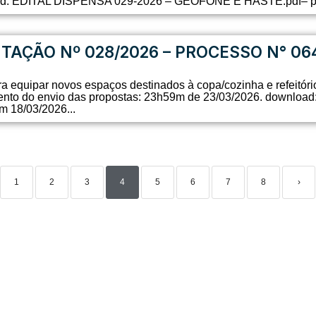
oad: EDITAL DISPENSA 029-2026 – GEOFONE E HASTE.pdf– pub
ITAÇÃO Nº 028/2026 – PROCESSO N° 06
ara equipar novos espaços destinados à copa/cozinha e refeitór
amento do envio das propostas: 23h59m de 23/03/2026. downl
 18/03/2026...
1
2
3
4
5
6
7
8
›
SEDE ADMINISTRATIVA:
SI
Av. Getúlio Vargas, 1500
Jardim São Paulo - CEP 13570-390