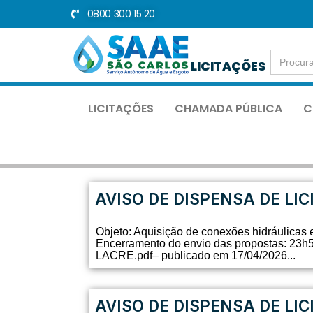
0800 300 15 20
Pular
para
Search
o
LICITAÇÕES
for:
conteúdo
LICITAÇÕES
CHAMADA PÚBLICA
C
AVISO DE DISPENSA DE LIC
Objeto: Aquisição de conexões hidráulicas
Encerramento do envio das propostas: 
LACRE.pdf– publicado em 17/04/2026...
AVISO DE DISPENSA DE LIC