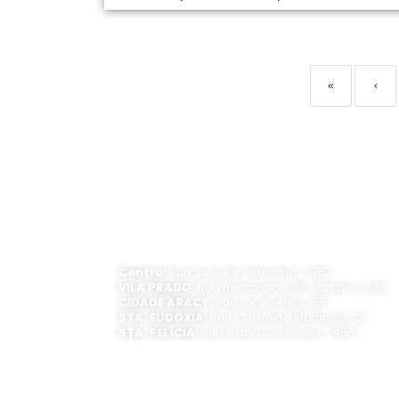
«
‹
ATENDIMENTO PRESENCIAL
Horário de funcionamento:
Segunda a sexta-feira, das 8 às 16 horas
Centro:
Rua Sete de Setembro, 2152
VILA PRADO:
Rua Bernardino de Campos, 636
CIDADE ARACY:
Rua Lucy Serillo, 155
STA. EUDÓXIA:
Rua Cristóvão Martinelli, 22
STA. FELÍCIA:
Rua Francisco Possa, 1.450