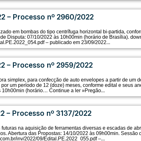
22 – Processo nº 2960/2022
izado em bombas do tipo centrífuga horizontal bi-partida, confo
e Disputa: 07/10/2022 às 10h00min (horário de Brasília). dow
tal.PE.2022_054.pdf – publicado em 23/09/2022...
22 – Processo nº 2959/2022
a simplex, para confecção de auto envelopes a partir de um d
A5, por um período de 12 (doze) meses, conforme edital e seus a
 10h00min (horário… Continue a ler »Pregão...
22 – Processo nº 3137/2022
 futuras na aquisição de ferramentas diversas e escadas de abr
xos. Abertura das Propostas: 14/10/2022 às 09h00min. Sessão 
.com.br/inv/2022/09/Edital.PE.2022_055.pdf –...