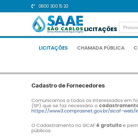
0800 300 15 20
Pular
para
Search
o
LICITAÇÕES
for:
conteúdo
LICITAÇÕES
CHAMADA PÚBLICA
C
Cadastro de Fornecedores
Comunicamos a todos os interessados em for
(SP) que se faz necessário o
cadastrament
https://www3.comprasnet.gov.br/sicaf-web/in
O Cadastramento no SICAF
é
gratuito
e perm
públicos.