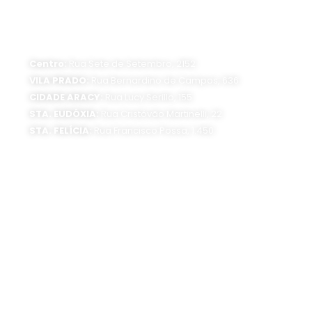
ATENDIMENTO PRESENCIAL
Horário de funcionamento:
Segunda a sexta-feira, das 8 às 16 horas
Centro:
Rua Sete de Setembro, 2152
VILA PRADO:
Rua Bernardino de Campos, 636
CIDADE ARACY:
Rua Lucy Serillo, 155
STA. EUDÓXIA:
Rua Cristóvão Martinelli, 22
STA. FELÍCIA:
Rua Francisco Possa, 1.450
SEDE ADMINISTRATIVA:
Av. Getúlio Vargas, 1500
Jardim São Paulo - CEP 13570-390
Atendimento:
Segunda a sexta-feira, das 8 às 16 horas
0800 300 1520
(16) 3373-6400
SIGA O SAAE: