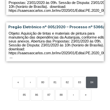
Propostas: 23/01/2020 às 09h. Sessão de Disputa: 23/01/2020
10h (horário de Brasília). download:
https://saaesaocarlos.com.br/inv/2020/01/Edital.PE.2020_004.pd
Pregão Eletrônico nº 005/2020 – Processo nº 5366/20
Objeto: Aquisição de tintas e materiais de pintura para
manutenção das dependências da Autarquia, conforme edital e
seus anexos. Abertura das Propostas: 23/01/2020 às 09h.
Sessão de Disputa: 23/01/2020 às 10h (horário de Brasília).
download:
https://saaesaocarlos.com.br/inv/2020/01/Edital.PE.2020_005.p
...
«
‹
80
81
82
83
84
85
86
87
88
›
»