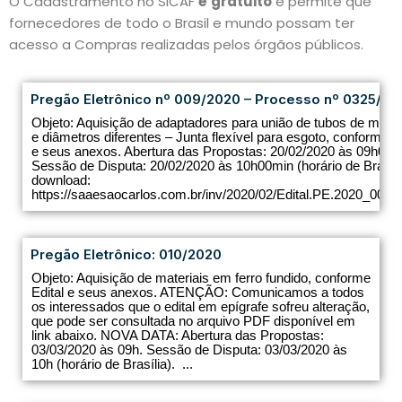
O Cadastramento no SICAF
é
gratuito
e permite que
fornecedores de todo o Brasil e mundo possam ter
acesso a Compras realizadas pelos órgãos públicos.
Pregão Eletrônico nº 009/2020 – Processo nº 0325/20
Objeto: Aquisição de adaptadores para união de tubos de mater
e diâmetros diferentes – Junta flexível para esgoto, conforme ed
e seus anexos. Abertura das Propostas: 20/02/2020 às 09h00m
Sessão de Disputa: 20/02/2020 às 10h00min (horário de Brasíli
download:
https://saaesaocarlos.com.br/inv/2020/02/Edital.PE.2020_009.pd
Pregão Eletrônico: 010/2020
Objeto: Aquisição de materiais em ferro fundido, conforme
Edital e seus anexos. ATENÇÃO: Comunicamos a todos
os interessados que o edital em epígrafe sofreu alteração,
que pode ser consultada no arquivo PDF disponível em
link abaixo. NOVA DATA: Abertura das Propostas:
03/03/2020 às 09h. Sessão de Disputa: 03/03/2020 às
10h (horário de Brasília). ...