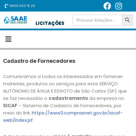
0800 300 15 20
SEARCH BUT
Pular
Search
for:
LICITAÇÕES
para
o
conteúdo
Cadastro de Fornecedores
Comunicamos a todos os interessados em fornecer
materiais, produtos ou serviços para este SERVIÇO
AUTÔNOMO DE ÁGUA E ESGOTO de São Carlos (SP) que
se faz necessário o
cadastramento
da empresa no
SICAF
– Sistema de Cadastro de Fornecedores, por
meio do link:
https://www3.comprasnet.gov.br/sicaf-
web/index.jsf
.