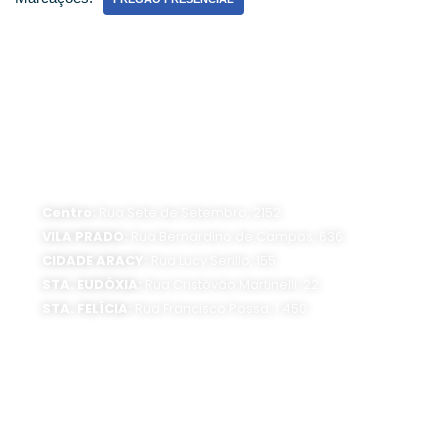
ATENDIMENTO PRESENCIAL
Horário de funcionamento:
Segunda a sexta-feira, das 8 às 16 horas
Centro:
Rua Sete de Setembro, 2152
VILA PRADO:
Rua Bernardino de Campos, 636
CIDADE ARACY:
Rua Lucy Serillo, 155
STA. EUDÓXIA:
Rua Cristóvão Martinelli, 22
STA. FELÍCIA:
Rua Francisco Possa, 1.450
SEDE ADMINISTRATIVA:
Av. Getúlio Vargas, 1500
Jardim São Paulo - CEP 13570-390
Atendimento:
Segunda a sexta-feira, das 8 às 16 horas