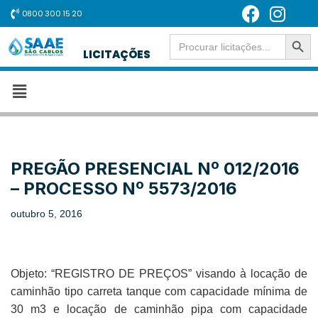
0800 300 15 20
SEARCH BUT
Pular
Search
for:
LICITAÇÕES
para
o
conteúdo
PREGÃO PRESENCIAL Nº 012/2016
– PROCESSO Nº 5573/2016
outubro 5, 2016
Objeto: “REGISTRO DE PREÇOS” visando à locação de
caminhão tipo carreta tanque com capacidade mínima de
30 m3 e locação de caminhão pipa com capacidade