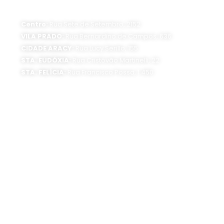
Horário de funcionamento:
Segunda a sexta-feira, das 8 às 16 horas
Centro:
Rua Sete de Setembro, 2152
VILA PRADO:
Rua Bernardino de Campos, 636
CIDADE ARACY:
Rua Lucy Serillo, 155
STA. EUDÓXIA:
Rua Cristóvão Martinelli, 22
STA. FELÍCIA:
Rua Francisco Possa, 1.450
SEDE ADMINISTRATIVA:
Av. Getúlio Vargas, 1500
Jardim São Paulo - CEP 13570-390
Atendimento:
Segunda a sexta-feira, das 8 às 16 horas
0800 300 1520
(16) 3373-6400
SIGA O SAAE: