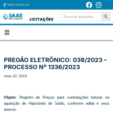
0800 300 15 20
SEARCH BUT
Pular
Search
for:
LICITAÇÕES
para
o
conteúdo
PREGÃO ELETRÔNICO: 038/2023 –
PROCESSO Nº 1336/2023
maio 10, 2023
Objeto
: Registro de Preços para contratações futuras na
aquisição de Hipoclorito de Sódio, conforme edital e seus
anexos.