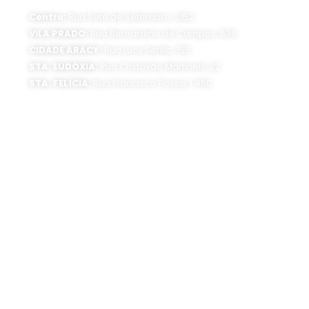
Segunda a sexta-feira, das 8 às 16 horas
Centro:
Rua Sete de Setembro, 2152
VILA PRADO:
Rua Bernardino de Campos, 636
CIDADE ARACY:
Rua Lucy Serillo, 155
STA. EUDÓXIA:
Rua Cristóvão Martinelli, 22
STA. FELÍCIA:
Rua Francisco Possa, 1.450
SEDE ADMINISTRATIVA:
Av. Getúlio Vargas, 1500
Jardim São Paulo - CEP 13570-390
Atendimento:
Segunda a sexta-feira, das 8 às 16 horas
0800 300 1520
(16) 3373-6400
SIGA O SAAE:
UNIDADES DE TRATAMENTO: