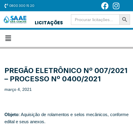
0800 300 15 20
SEARCH BUT
Pular
Search
for:
LICITAÇÕES
para
o
conteúdo
PREGÃO ELETRÔNICO Nº 007/2021
– PROCESSO Nº 0400/2021
março 4, 2021
Objeto
: Aquisição de rolamentos e selos mecânicos, conforme
edital e seus anexos.