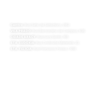
ATENDIMENTO PRESENCIAL
Horário de funcionamento:
Segunda a sexta-feira, das 8 às 16 horas
Centro:
Rua Sete de Setembro, 2152
VILA PRADO:
Rua Bernardino de Campos, 636
CIDADE ARACY:
Rua Lucy Serillo, 155
STA. EUDÓXIA:
Rua Cristóvão Martinelli, 22
STA. FELÍCIA:
Rua Francisco Possa, 1.450
SEDE ADMINISTRATIVA:
Av. Getúlio Vargas, 1500
Jardim São Paulo - CEP 13570-390
Atendimento:
Segunda a sexta-feira, das 8 às 16 horas
0800 300 1520
(16) 3373-6400
SIGA O SAAE: