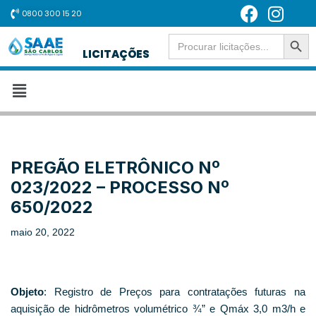
0800 300 15 20
SEARCH BUT
Pular
Search
for:
LICITAÇÕES
para
o
conteúdo
PREGÃO ELETRÔNICO Nº
023/2022 – PROCESSO Nº
650/2022
maio 20, 2022
Objeto
: Registro de Preços para contratações futuras na
aquisição de hidrômetros volumétrico ¾” e Qmáx 3,0 m3/h e