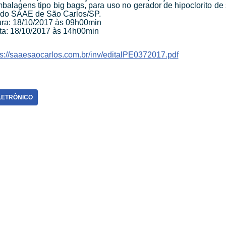
balagens tipo big bags, para uso no gerador de hipoclorito de
 do SAAE de São Carlos/SP.
tura: 18/10/2017 às 09h00min
uta: 18/10/2017 às 14h00min
ps://saaesaocarlos.com.br/inv/editalPE0372017.pdf
LETRÔNICO
SEDE ADMINISTRATIVA:
SI
Av. Getúlio Vargas, 1500
Jardim São Paulo - CEP 13570-390