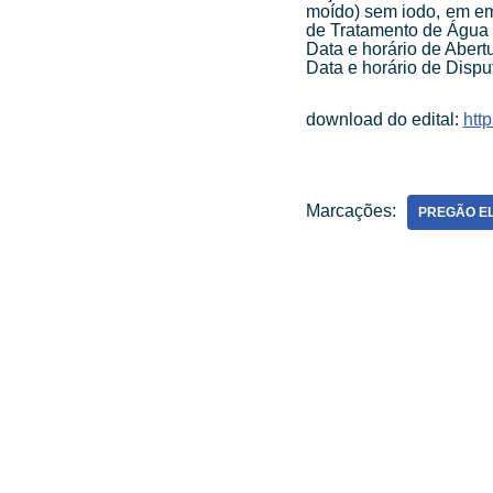
moído) sem iodo, em em
de Tratamento de Água
Data e horário de Aber
Data e horário de Disp
download do edital:
htt
Marcações:
PREGÃO E
ATENDIMENTO PRESENCIAL
Horário de funcionamento:
Segunda a sexta-feira, das 8 às 16 horas