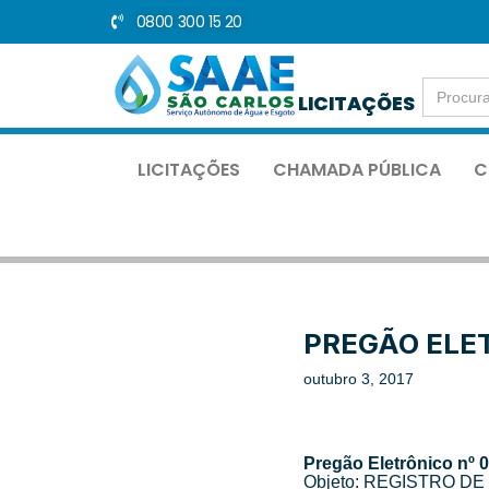
0800 300 15 20
Pular
para
Search
o
LICITAÇÕES
for:
conteúdo
LICITAÇÕES
CHAMADA PÚBLICA
C
PREGÃO ELET
outubro 3, 2017
Pregão Eletrônico nº 
Objeto: REGISTRO DE PR