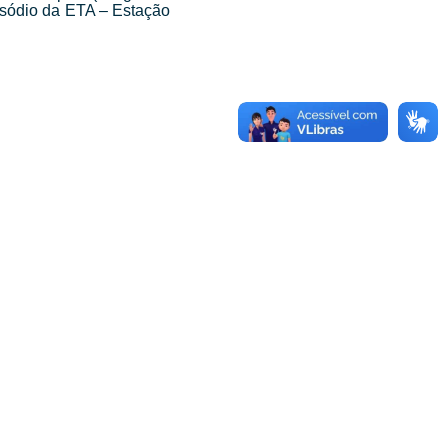
 sódio da ETA – Estação
GA O SAAE: