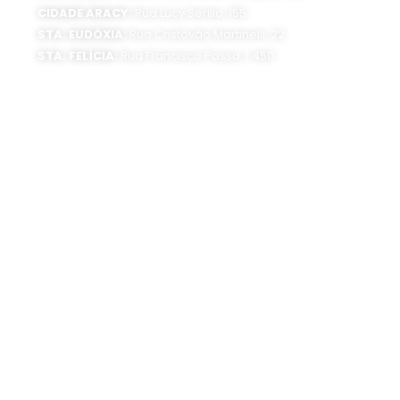
CIDADE ARACY:
Rua Lucy Serillo, 155
STA. EUDÓXIA:
Rua Cristóvão Martinelli, 22
STA. FELÍCIA:
Rua Francisco Possa, 1.450
SEDE ADMINISTRATIVA:
Av. Getúlio Vargas, 1500
Jardim São Paulo - CEP 13570-390
Atendimento:
Segunda a sexta-feira, das 8 às 16 horas
0800 300 1520
(16) 3373-6400
SIGA O SAAE:
UNIDADES DE TRATAMENTO:
Estação de Tratamento de Água (ETA)
Rua Dr. Carlos Botelho, 1201 CEP 13560-250
Estação de Tratamento de Esgoto (ETE)