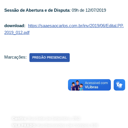
Sessão de Abertura e de Disputa
: 09h de 12/07/2019
download:
https://saaesaocarlos.com.br/inv/2019/06/Edital.PP.
2019_012.pdf
Marcações:
PREGÃO PRESENCIAL
ATENDIMENTO PRESENCIAL
Horário de funcionamento:
Segunda a sexta-feira, das 8 às 16 horas
Centro:
Rua Sete de Setembro, 2152
VILA PRADO:
Rua Bernardino de Campos, 636