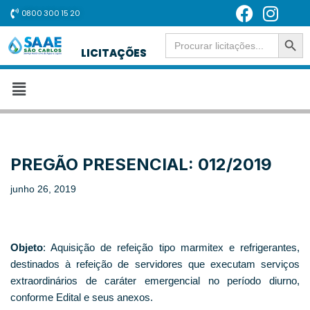
0800 300 15 20
SEARCH BUT
Pular
Search
for:
LICITAÇÕES
para
o
conteúdo
PREGÃO PRESENCIAL: 012/2019
junho 26, 2019
Objeto
: Aquisição de refeição tipo marmitex e refrigerantes,
destinados à refeição de servidores que executam serviços
extraordinários de caráter emergencial no período diurno,
conforme Edital e seus anexos.