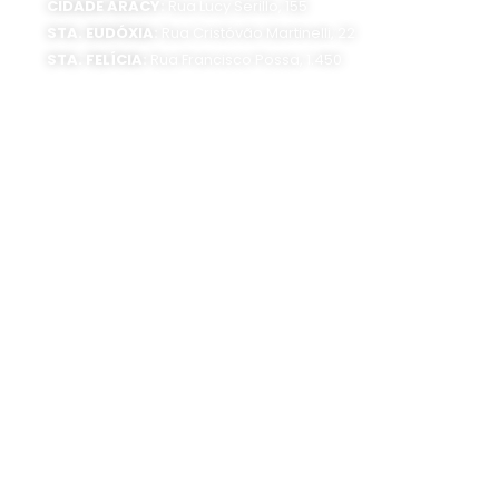
CIDADE ARACY:
Rua Lucy Serillo, 155
STA. EUDÓXIA:
Rua Cristóvão Martinelli, 22
STA. FELÍCIA:
Rua Francisco Possa, 1.450
SEDE ADMINISTRATIVA:
Av. Getúlio Vargas, 1500
Jardim São Paulo - CEP 13570-390
Atendimento:
Segunda a sexta-feira, das 8 às 16 horas
0800 300 1520
(16) 3373-6400
SIGA O SAAE:
UNIDADES DE TRATAMENTO:
Estação de Tratamento de Água (ETA)
Rua Dr. Carlos Botelho, 1201 CEP 13560-250
Estação de Tratamento de Esgoto (ETE)