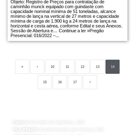
Objeto: Registro de Preços para contratação de
caminhão munck equipado com guindaste com
capacidade nominal mínima de 51 toneladas, alcance
mínimo de lança na vertical de 27 metros e capacidade
mínima de carga de 1.900 kg a 24 metros de lança na
horizontal e cesta aérea, conforme Edital e seus Anexos.
Sessão de Abertura e… Continue a ler »Pregão
Presencial: 016/2022 –...
«
‹
10
11
12
13
14
15
16
17
›
ATENDIMENTO PRESENCIAL
Horário de funcionamento:
Segunda a sexta-feira, das 8 às 16 horas
Centro:
Rua Sete de Setembro, 2152
VILA PRADO:
Rua Bernardino de Campos, 636