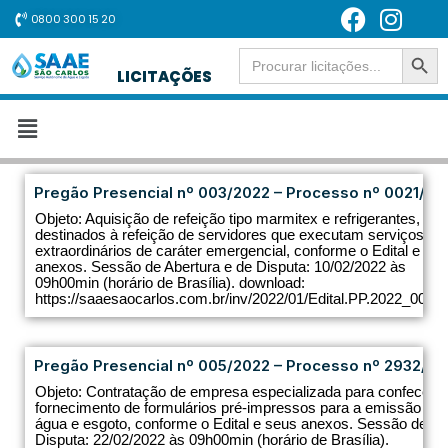
0800 300 15 20
SEARCH BUT
Pular
Search
for:
LICITAÇÕES
para
o
conteúdo
Pregão Presencial nº 003/2022 – Processo nº 0021/20
Objeto: Aquisição de refeição tipo marmitex e refrigerantes,
destinados à refeição de servidores que executam serviços
extraordinários de caráter emergencial, conforme o Edital e se
anexos. Sessão de Abertura e de Disputa: 10/02/2022 às
09h00min (horário de Brasília). download:
https://saaesaocarlos.com.br/inv/2022/01/Edital.PP.2022_003.pd
Pregão Presencial nº 005/2022 – Processo nº 2932/20
Objeto: Contratação de empresa especializada para confecção
fornecimento de formulários pré-impressos para a emissão de 
água e esgoto, conforme o Edital e seus anexos. Sessão de Ab
Disputa: 22/02/2022 às 09h00min (horário de Brasília).