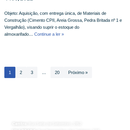
Objeto: Aquisição, com entrega única, de Materiais de
Construção (Cimento CPII, Areia Grossa, Pedra Britada nº 1 e
Vergalhão), visando suprir o estoque do
almoxarifado…
Continue a ler »
1
2
3
…
20
Próximo »
ATENDIMENTO PRESENCIAL
Horário de funcionamento:
Segunda a sexta-feira, das 8 às 16 horas
Centro:
Rua Sete de Setembro, 2152