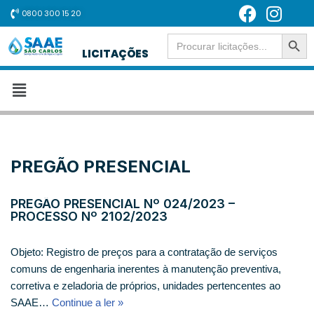
0800 300 15 20
SEARCH BUT
Pular
Search
for:
LICITAÇÕES
para
o
conteúdo
PREGÃO PRESENCIAL
PREGÃO PRESENCIAL Nº 024/2023 –
PROCESSO Nº 2102/2023
Objeto: Registro de preços para a contratação de serviços
comuns de engenharia inerentes à manutenção preventiva,
corretiva e zeladoria de próprios, unidades pertencentes ao
SAAE…
Continue a ler »