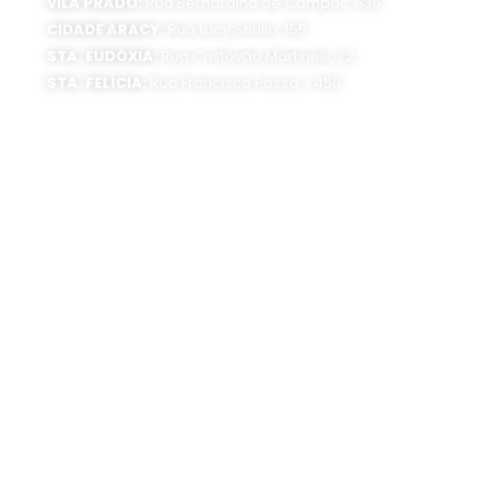
VILA PRADO:
Rua Bernardino de Campos, 636
CIDADE ARACY:
Rua Lucy Serillo, 155
STA. EUDÓXIA:
Rua Cristóvão Martinelli, 22
STA. FELÍCIA:
Rua Francisco Possa, 1.450
SEDE ADMINISTRATIVA:
Av. Getúlio Vargas, 1500
Jardim São Paulo - CEP 13570-390
Atendimento:
Segunda a sexta-feira, das 8 às 16 horas
0800 300 1520
(16) 3373-6400
SIGA O SAAE:
UNIDADES DE TRATAMENTO:
Estação de Tratamento de Água (ETA)
Rua Dr. Carlos Botelho, 1201 CEP 13560-250