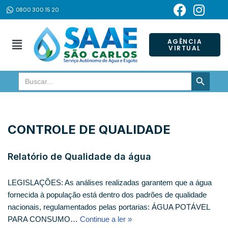
0800 300 15 20
Pular
para
AGÊNCIA
VIRTUAL
o
conteúdo
SEARCH BUTTON
Search
for:
CONTROLE DE QUALIDADE
Relatório de Qualidade da água
LEGISLAÇÕES: As análises realizadas garantem que a água
fornecida à população está dentro dos padrões de qualidade
nacionais, regulamentados pelas portarias: ÁGUA POTÁVEL
PARA CONSUMO…
Continue a ler »