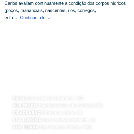
Carlos avaliam continuamente a condição dos corpos hídricos
(poços, mananciais, nascentes, rios, córregos,
entre…
Continue a ler »
ATENDIMENTO PRESENCIAL
Horário de funcionamento:
Segunda a sexta-feira, das 8 às 16 horas
Centro:
Rua Sete de Setembro, 2152
VILA PRADO:
Rua Bernardino de Campos, 636
CIDADE ARACY:
Rua Lucy Serillo, 155
STA. EUDÓXIA:
Rua Cristóvão Martinelli, 22
STA. FELÍCIA:
Rua Francisco Possa, 1.450