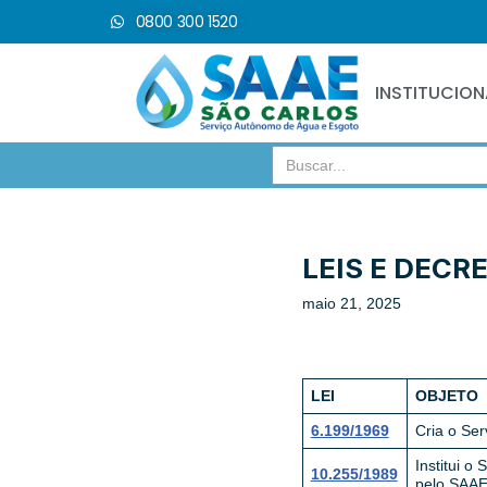
0800 300 1520
Pular
para
INSTITUCION
o
conteúdo
Search
for:
LEIS E DECR
maio 21, 2025
LEI
OBJETO
6.199/1969
Cria o Se
Institui o
10.255/1989
pelo SAA