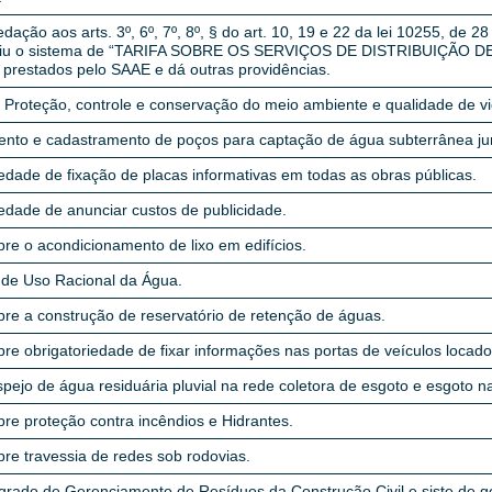
dação aos arts. 3º, 6º, 7º, 8º, § do art. 10, 19 e 22 da lei 10255, de 
ituiu o sistema de “TARIFA SOBRE OS SERVIÇOS DE DISTRIBUIÇÃO 
restados pelo SAAE e dá outras providências.
e Proteção, controle e conservação do meio ambiente e qualidade de vi
ento e cadastramento de poços para captação de água subterrânea ju
edade de fixação de placas informativas em todas as obras públicas.
edade de anunciar custos de publicidade.
re o acondicionamento de lixo em edifícios.
de Uso Racional da Água.
re a construção de reservatório de retenção de águas.
re obrigatoriedade de fixar informações nas portas de veículos locado
pejo de água residuária pluvial na rede coletora de esgoto e esgoto na
re proteção contra incêndios e Hidrantes.
re travessia de redes sob rodovias.
egrado de Gerenciamento de Resíduos da Construção Civil e siste de g