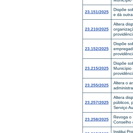
Município 
Dispõe so
23.151/2025
e dá outra
Altera dis
23.210/2025
organizaç
providênci
Dispõe sob
23.152/2025
empregado
providênci
Dispõe sob
23.215/2025
Município 
providênci
Altera o a
23.255/2025
administra
Altera dis
23.257/2025
públicos, 
Serviço A
Revoga o i
23.258/2025
Conselho 
Institui P