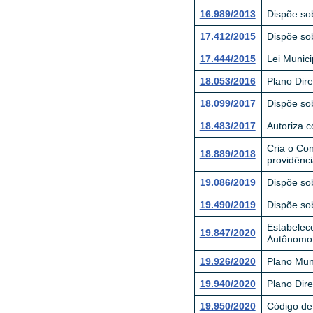
16.989/2013
Dispõe so
17.412/2015
Dispõe sob
17.444/2015
Lei Munic
18.053/2016
Plano Dire
18.099/2017
Dispõe so
18.483/2017
Autoriza 
Cria o Co
18.889/2018
providênc
19.086/2019
Dispõe so
19.490/2019
Dispõe sob
Estabelec
19.847/2020
Autônomo 
19.926/2020
Plano Mun
19.940/2020
Plano Dir
19.950/2020
Código de