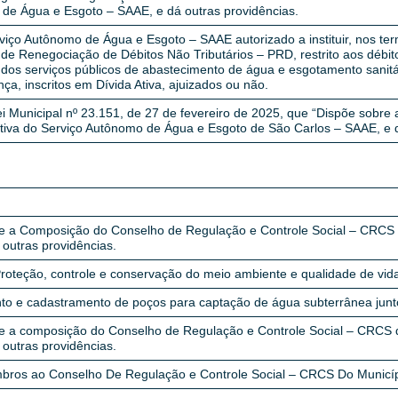
de Água e Esgoto – SAAE, e dá outras providências.
viço Autônomo de Água e Esgoto – SAAE autorizado a instituir, nos ter
e Renegociação de Débitos Não Tributários – PRD, restrito aos débit
 dos serviços públicos de abastecimento de água e esgotamento sanitá
ça, inscritos em Dívida Ativa, ajuizados ou não.
ei Municipal nº 23.151, de 27 de fevereiro de 2025, que “Dispõe sobre
tiva do Serviço Autônomo de Água e Esgoto de São Carlos – SAAE, e d
e a Composição do Conselho de Regulação e Controle Social – CRCS 
 outras providências.
Proteção, controle e conservação do meio ambiente e qualidade de vid
to e cadastramento de poços para captação de água subterrânea jun
e a composição do Conselho de Regulação e Controle Social – CRCS 
 outras providências.
bros ao Conselho De Regulação e Controle Social – CRCS Do Municíp