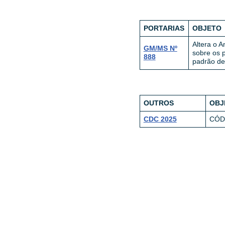
PORTARIAS
OBJETO
Altera o 
GM/MS Nº
sobre os 
888
padrão de 
OUTROS
OBJ
CDC 2025
CÓD