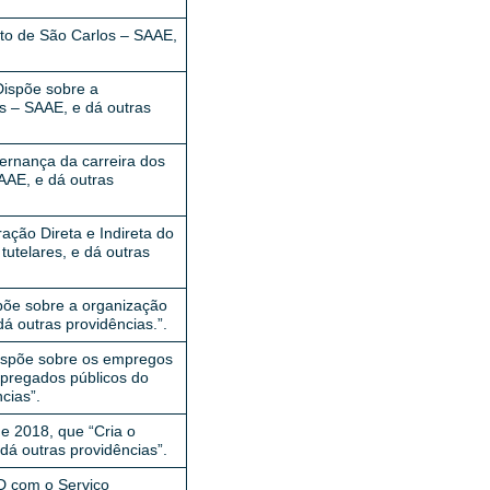
to de São Carlos – SAAE,
“Dispõe sobre a
s – SAAE, e dá outras
vernança da carreira dos
AAE, e dá outras
ação Direta e Indireta do
tutelares, e dá outras
ispõe sobre a organização
á outras providências.”.
“Dispõe sobre os empregos
empregados públicos do
cias”.
de 2018, que “Cria o
á outras providências”.
RD com o Serviço