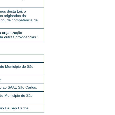
mos desta Lei, o
os originados da
rio, de competência de
 a organização
á outras providências.”.
do Município de São
a.
to ao SAAE São Carlos.
do Município de São
io De São Carlos.