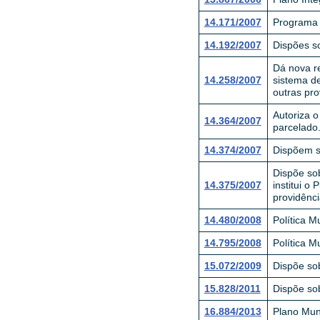
14.171/2007
Programa 
14.192/2007
Dispões so
Dá nova re
14.258/2007
sistema de
outras pro
Autoriza o
14.364/2007
parcelado
14.374/2007
Dispõem so
Dispõe so
14.375/2007
institui o
providênci
14.480/2008
Política 
14.795/2008
Política M
15.072/2009
Dispõe sob
15.828/2011
Dispõe sob
16.884/2013
Plano Mun