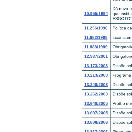
Dá nova re
10.955/1994
que inst
ESGOTO” p
11.236/1996
Política d
11.682/1998
Licenciam
11.888/1999
Obrigatori
12.937/2001
Obrigatori
13.173/2003
Dispõe sob
13.213/2003
Programa 
13.246/2003
Dispõe sob
13.262/2003
Dispõe sob
13.649/2005
Proíbe des
13.697/2005
Dispõe sob
13.806/2006
Dispõe sob
13.867/2006
Plano Int