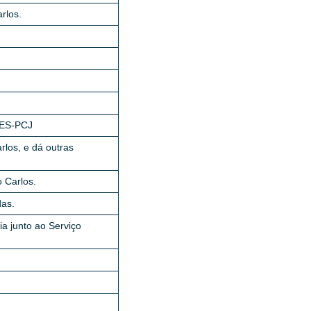
rlos.
RES-PCJ
los, e dá outras
 Carlos.
das.
a junto ao Serviço