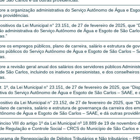
de São Carlos e dá outras providências.
bre a organização administrativa do Serviço Autônomo de Água e Esgo
s providências.
positivos da Lei Municipal n° 23.151, de 27 de fevereiro de 2025, que 
ão administrativa do Serviço Autônomo de Água e Esgoto de São Carlo
as.”
re os empregos públicos, plano de carreira, salário e estrutura de go
s públicos do Serviço Autônomo de Água e Esgoto de São Carlos – S
as.
re a revisão geral anual dos salários dos servidores públicos Administr
de São Carlos, incluindo os inativos e pensionistas, e dos conselheiros 
as.
rt. 1º, da Lei Municipal n° 23.151, de 27 de fevereiro de 2025, que “D
tiva do Serviço Autônomo de Água e Esgoto de São Carlos – SAAE, e d
positivo da Lei Municipal n° 23.152, de 27 de fevereiro de 2025, que 
plano de carreira, salário e estrutura de governança da carreira dos 
utônomo de Água e Esgoto de São Carlos – SAAE, e dá outras providên
nciso VIII do artigo 1º da Lei Municipal nº 18.889 de 19 de novembro 
de Regulação e Controle Social – CRCS do Município de São Carlos e d
rograma de Renegociação de Débitos Tributários e Não tributários – P