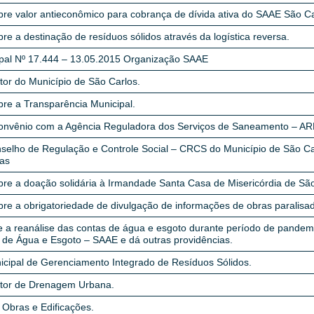
bre valor antieconômico para cobrança de dívida ativa do SAAE São Ca
re a destinação de resíduos sólidos através da logística reversa.
ipal Nº 17.444 – 13.05.2015 Organização SAAE
tor do Município de São Carlos.
bre a Transparência Municipal.
convênio com a Agência Reguladora dos Serviços de Saneamento – A
nselho de Regulação e Controle Social – CRCS do Município de São Car
ias
bre a doação solidária à Irmandade Santa Casa de Misericórdia de São
re a obrigatoriedade de divulgação de informações de obras paralisa
e a reanálise das contas de água e esgoto durante período de pandemi
de Água e Esgoto – SAAE e dá outras providências.
icipal de Gerenciamento Integrado de Resíduos Sólidos.
etor de Drenagem Urbana.
 Obras e Edificações.