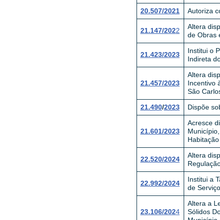
20.507/2021
Autoriza 
Altera dis
21.147/202
2
de Obras e
Institui o
21.423/2023
Indireta d
Altera dis
21.457/2023
Incentivo 
São Carlos
21.490
/
2023
Dispõe so
Acresce di
21.601/2023
Município,
Habitação 
Altera dis
22.520/2024
Regulação 
Institui a
22.992/2024
de Serviç
Altera a L
23.106/202
4
Sólidos D