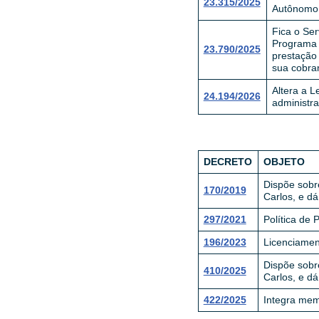
23.315/2025
Autônomo 
Fica o Ser
Programa d
23.790/2025
prestação
sua cobran
Altera a L
24.194/2026
administra
DECRETO
OBJETO
Dispõe sobr
170/2019
Carlos, e dá
297/2021
Política de 
196/2023
Licenciamen
Dispõe sobr
410/2025
Carlos, e dá
422/2025
Integra mem