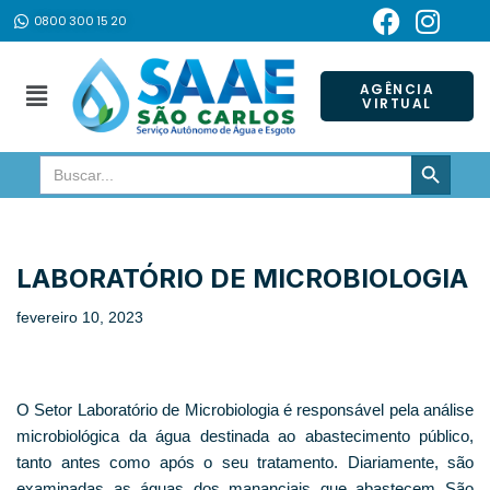
0800 300 15 20
Pular
para
AGÊNCIA
VIRTUAL
o
conteúdo
SEARCH BUTTON
Search
for:
LABORATÓRIO DE MICROBIOLOGIA
fevereiro 10, 2023
O Setor Laboratório de Microbiologia é responsável pela análise
microbiológica da água destinada ao abastecimento público,
tanto antes como após o seu tratamento. Diariamente, são
examinadas as águas dos mananciais que abastecem São