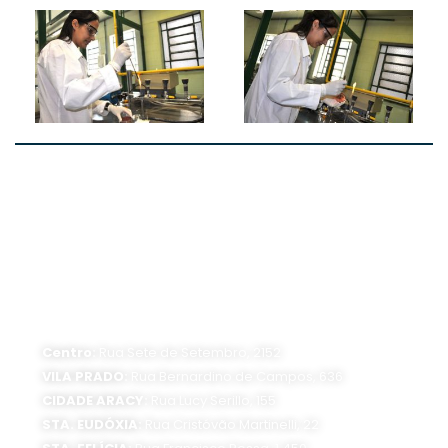
ATENDIMENTO PRESENCIAL
Horário de funcionamento:
Segunda a sexta-feira, das 8 às 16 horas
Centro:
Rua Sete de Setembro, 2152
VILA PRADO:
Rua Bernardino de Campos, 636
CIDADE ARACY:
Rua Lucy Serillo, 155
STA. EUDÓXIA:
Rua Cristóvão Martinelli, 22