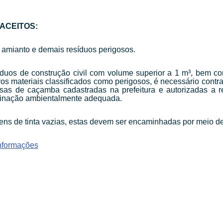
ACEITOS:
, amianto e demais resíduos perigosos.
íduos de construção civil com volume superior a 1 m³, bem c
ros materiais classificados como perigosos, é necessário contrat
as de caçamba cadastradas na prefeitura e autorizadas a r
tinação ambientalmente adequada.
s de tinta vazias, estas devem ser encaminhadas por meio de 
informações