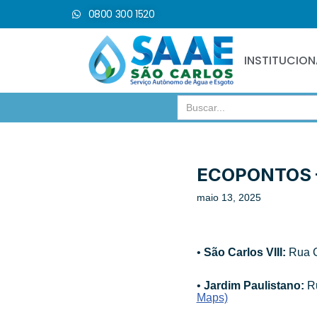
0800 300 1520
Pular
para
INSTITUCION
o
conteúdo
Search
for:
ECOPONTOS 
maio 13, 2025
•⁠
São Carlos VIII:
Rua C
•⁠ ⁠
Jardim Paulistano:
Ru
Maps)