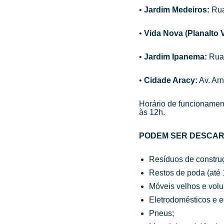
•⁠
Jardim Medeiros:
Rua
•⁠
Vida Nova (Planalto 
•⁠
Jardim Ipanema:
Rua 
•⁠
Cidade Aracy:
Av. Arn
Horário de funcionament
às 12h.
PODEM SER DESCAR
Resíduos de construçã
Restos de poda (até 
Móveis velhos e volu
Eletrodomésticos e e
Pneus;