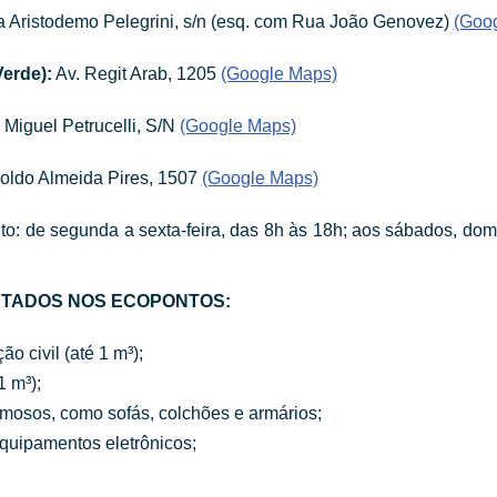
 Aristodemo Pelegrini, s/n (esq. com Rua João Genovez)
(Goo
Verde):
Av. Regit Arab, 1205
(Google Maps)
Miguel Petrucelli, S/N
(Google Maps)
oldo Almeida Pires, 1507
(Google Maps)
o: de segunda a sexta-feira, das 8h às 18h; aos sábados, dom
TADOS NOS ECOPONTOS:
o civil (até 1 m³);
1 m³);
mosos, como sofás, colchões e armários;
quipamentos eletrônicos;