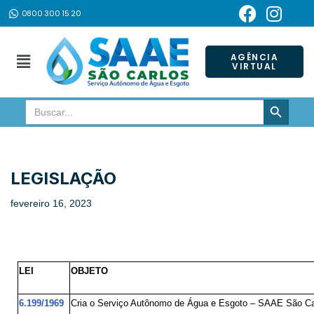
0800 300 15 20
Pular
para
AGÊNCIA
VIRTUAL
o
conteúdo
SEARCH BUTTON
Search
for:
LEGISLAÇÃO
fevereiro 16, 2023
LEI
OBJETO
6.199/1969
Cria o Serviço Autônomo de Água e Esgoto – SAAE São Ca