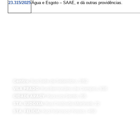
23.315/2025
Água e Esgoto – SAAE, e dá outras providências.
.
ATENDIMENTO PRESENCIAL
Horário de funcionamento:
Segunda a sexta-feira, das 8 às 16 horas
Centro:
Rua Sete de Setembro, 2152
VILA PRADO:
Rua Bernardino de Campos, 636
CIDADE ARACY:
Rua Lucy Serillo, 155
STA. EUDÓXIA:
Rua Cristóvão Martinelli, 22
STA. FELÍCIA:
Rua Francisco Possa, 1.450
SEDE ADMINISTRATIVA:
Av. Getúlio Vargas, 1500