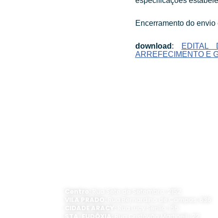
especificações estabele
Encerramento do envio 
download
:
EDITAL 
ARREFECIMENTO E G
ATENDIMENTO PRESENCIAL
Horário de funcionamento:
Segunda a sexta-feira, das 8 às 16 horas
Centro:
Rua Sete de Setembro, 2152
VILA PRADO:
Rua Bernardino de Campos, 636
CIDADE ARACY:
Rua Lucy Serillo, 155
STA. EUDÓXIA:
Rua Cristóvão Martinelli, 22