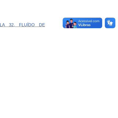
RLA 32, FLUÍDO DE
GA O SAAE:
NIDADES DE TRATAMENTO:
tação de Tratamento de Água (ETA)
a Dr. Carlos Botelho, 1201 CEP 13560-250