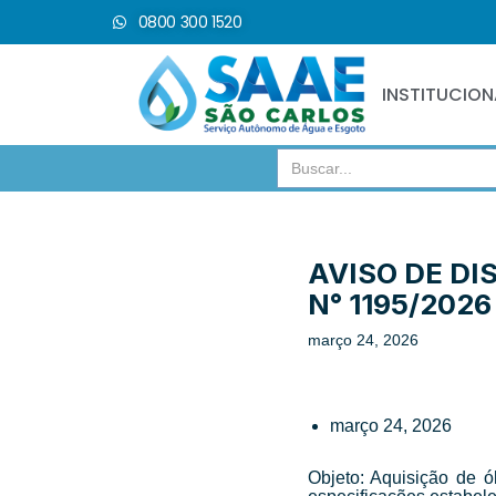
0800 300 1520
Pular
para
INSTITUCION
o
conteúdo
Search
for:
AVISO DE DI
N° 1195/2026
março 24, 2026
março 24, 2026
Objeto: Aquisição de ó