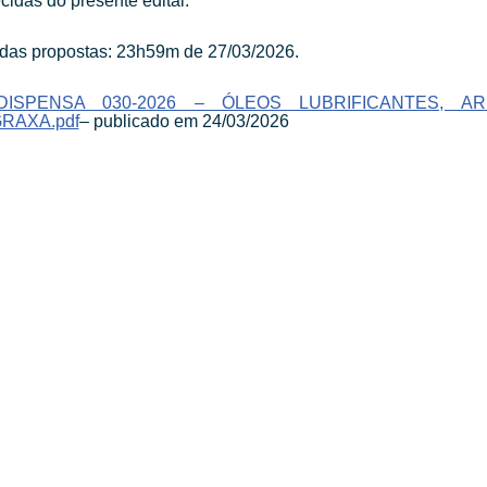
cidas do presente edital.
das propostas: 23h59m de 27/03/2026.
DISPENSA 030-2026 – ÓLEOS LUBRIFICANTES, A
RAXA.pdf
– publicado em 24/03/2026
SEDE ADMINISTRATIVA:
SI
Av. Getúlio Vargas, 1500
Jardim São Paulo - CEP 13570-390
U
Atendimento:
Segunda a sexta-feira, das 8 às 16 horas
0800 300 1520
Es
(16) 3373-6400
Ru