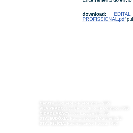
Encerramento do envio 
download
:
EDITA
PROFISSIONAL.pdf
pub
ATENDIMENTO PRESENCIAL
Horário de funcionamento:
Segunda a sexta-feira, das 8 às 16 horas
Centro:
Rua Sete de Setembro, 2152
VILA PRADO:
Rua Bernardino de Campos, 636
CIDADE ARACY:
Rua Lucy Serillo, 155
STA. EUDÓXIA:
Rua Cristóvão Martinelli, 22
STA. FELÍCIA:
Rua Francisco Possa, 1.450