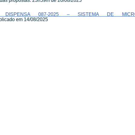
das propostas: 23h59m de 20/08/2025
L DISPENSA 087-2025 – SISTEMA DE MIC
licado em 14/08/2025
SEDE ADMINISTRATIVA:
SI
Av. Getúlio Vargas, 1500
Jardim São Paulo - CEP 13570-390
U
Atendimento:
Segunda a sexta-feira, das 8 às 16 horas
0800 300 1520
Es
(16) 3373-6400
Ru
Es
Es
CE