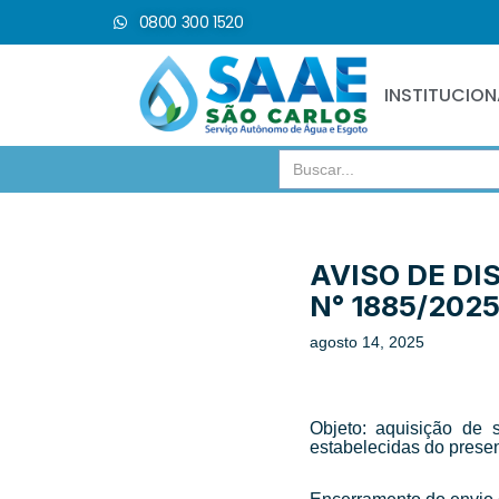
0800 300 1520
Pular
para
INSTITUCION
o
conteúdo
Search
for:
AVISO DE DI
N° 1885/202
agosto 14, 2025
Objeto: aquisição de 
estabelecidas do present