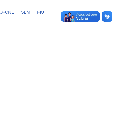
ROFONE SEM FIO
GA O SAAE:
NIDADES DE TRATAMENTO:
tação de Tratamento de Água (ETA)
a Dr. Carlos Botelho, 1201 CEP 13560-250
tação de Tratamento de Esgoto (ETE)
trada Vicinal Cônego Washington José Pêra s/n -
P 13.575-675​