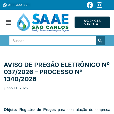
0800 300 15 20
Pular
para
AGÊNCIA
VIRTUAL
o
conteúdo
SEARCH BUTTON
Search
for:
AVISO DE PREGÃO ELETRÔNICO Nº
037/2026 – PROCESSO N°
1340/2026
junho 11, 2026
Objeto:
Registro de Preços
para contratação de empresa