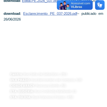
download
:
Edital.PE.2026_037.pdf
– publicado em 11/06/2026
download
:
Esclarecimento PE 037-2026.pdf
– publicado em
26/06/2026
ATENDIMENTO PRESENCIAL
Horário de funcionamento:
Segunda a sexta-feira, das 8 às 16 horas
Centro:
Rua Sete de Setembro, 2152
VILA PRADO:
Rua Bernardino de Campos, 636
CIDADE ARACY:
Rua Lucy Serillo, 155
STA. EUDÓXIA:
Rua Cristóvão Martinelli, 22
STA. FELÍCIA:
Rua Francisco Possa, 1.450