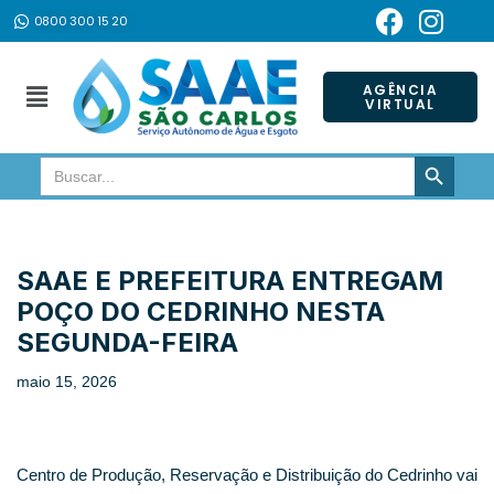
0800 300 15 20
Pular
para
AGÊNCIA
VIRTUAL
o
conteúdo
SEARCH BUTTON
Search
for:
SAAE E PREFEITURA ENTREGAM
POÇO DO CEDRINHO NESTA
SEGUNDA-FEIRA
maio 15, 2026
Centro de Produção, Reservação e Distribuição do Cedrinho vai