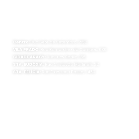
ATENDIMENTO PRESENCIAL
Horário de funcionamento:
Segunda a sexta-feira, das 8 às 16 horas
Centro:
Rua Sete de Setembro, 2152
VILA PRADO:
Rua Bernardino de Campos, 636
CIDADE ARACY:
Rua Lucy Serillo, 155
STA. EUDÓXIA:
Rua Cristóvão Martinelli, 22
STA. FELÍCIA:
Rua Francisco Possa, 1.450
SEDE ADMINISTRATIVA:
Av. Getúlio Vargas, 1500
Jardim São Paulo - CEP 13570-390
Atendimento:
Segunda a sexta-feira, das 8 às 16 horas
0800 300 1520
(16) 3373-6400