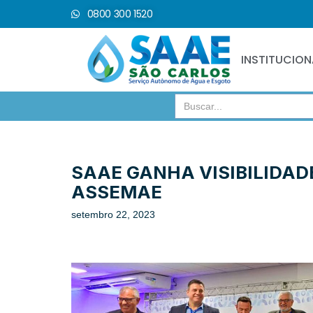
0800 300 1520
Pular
para
INSTITUCION
o
conteúdo
Search
for:
SAAE GANHA VISIBILIDA
ASSEMAE
setembro 22, 2023