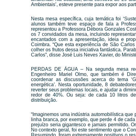
Ambientais’, esteve presente para expor aos part
Nesta mesa específica, cuja temática foi ‘Sus
alunos também teve espaço de fala a Profess
representou a Professora Débora Gonzales Cost
os 7 convidados da mesa, incluindo representan
encantados com a apresentação, ideia e propo
Coimbra. “Que esta experiência de São Carlos
colher os frutos dessa iniciativa fantástica. Pa
Carlos”, disse José Luis Neves Xavier, do Minist
PERDAS DE ÁGUA – Na segunda mesa redon
Engenheiro Mariel Olmo, que também é Di
coordenar as discussões acerca do tema ‘G
energética’. Nesta oportunidade, 8 debatedore
reverter seus problemas locais, e ajudar a dimin
redor de 40%. Ou seja: de cada 10 litros d
distribuição.
“Imaginemos uma indústria automobilística que 
linha branca, por exemplo, que perde 4 de cada
prejuízo seria gigantesco e jamais permitido. 
No contexto geral, foi este sentimento que o Con
Resumindo, foram extremamente positivos o resp