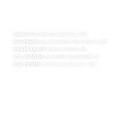
ATENDIMENTO PRESENCIAL
Horário de funcionamento:
Segunda a sexta-feira, das 8 às 16 horas
Centro:
Rua Sete de Setembro, 2152
VILA PRADO:
Rua Bernardino de Campos, 636
CIDADE ARACY:
Rua Lucy Serillo, 155
STA. EUDÓXIA:
Rua Cristóvão Martinelli, 22
STA. FELÍCIA:
Rua Francisco Possa, 1.450
SEDE ADMINISTRATIVA:
Av. Getúlio Vargas, 1500
Jardim São Paulo - CEP 13570-390
Atendimento:
Segunda a sexta-feira, das 8 às 16 horas
0800 300 1520
(16) 3373-6400
SIGA O SAAE: