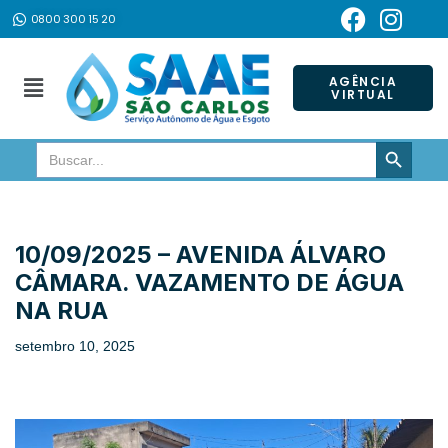
0800 300 15 20
Pular
para
AGÊNCIA
VIRTUAL
o
conteúdo
SEARCH BUTTON
Search
for:
10/09/2025 – AVENIDA ÁLVARO
CÂMARA. VAZAMENTO DE ÁGUA
NA RUA
setembro 10, 2025