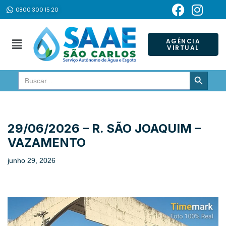
0800 300 15 20
Pular
para
AGÊNCIA
VIRTUAL
o
conteúdo
SEARCH BUTTON
Search
for:
29/06/2026 – R. SÃO JOAQUIM –
VAZAMENTO
junho 29, 2026