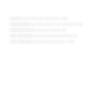
ATENDIMENTO PRESENCIAL
Horário de funcionamento:
Segunda a sexta-feira, das 8 às 16 horas
Centro:
Rua Sete de Setembro, 2152
VILA PRADO:
Rua Bernardino de Campos, 636
CIDADE ARACY:
Rua Lucy Serillo, 155
STA. EUDÓXIA:
Rua Cristóvão Martinelli, 22
STA. FELÍCIA:
Rua Francisco Possa, 1.450
SEDE ADMINISTRATIVA:
Av. Getúlio Vargas, 1500
Jardim São Paulo - CEP 13570-390
Atendimento:
Segunda a sexta-feira, das 8 às 16 horas
0800 300 1520
(16) 3373-6400
SIGA O SAAE: