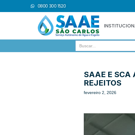
0800 300 1520
Pular
para
INSTITUCION
o
conteúdo
Search
for:
SAAE E SCA
REJEITOS
fevereiro 2, 2026