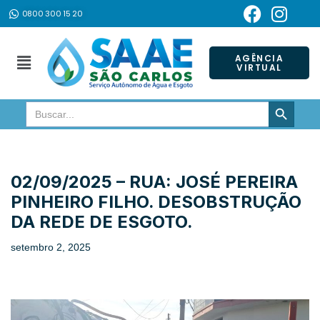
0800 300 15 20
Pular
para
AGÊNCIA
VIRTUAL
o
conteúdo
SEARCH BUTTON
Search
for:
02/09/2025 – RUA: JOSÉ PEREIRA
PINHEIRO FILHO. DESOBSTRUÇÃO
DA REDE DE ESGOTO.
setembro 2, 2025