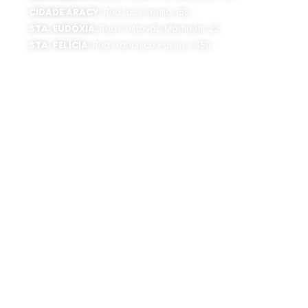
CIDADE ARACY:
Rua Lucy Serillo, 155
STA. EUDÓXIA:
Rua Cristóvão Martinelli, 22
STA. FELÍCIA:
Rua Francisco Possa, 1.450
SEDE ADMINISTRATIVA:
Av. Getúlio Vargas, 1500
Jardim São Paulo - CEP 13570-390
Atendimento:
Segunda a sexta-feira, das 8 às 16 horas
0800 300 1520
(16) 3373-6400
SIGA O SAAE:
UNIDADES DE TRATAMENTO:
Estação de Tratamento de Água (ETA)
Rua Dr. Carlos Botelho, 1201 CEP 13560-250