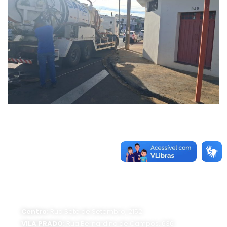
ATENDIMENTO PRESENCIAL
Horário de funcionamento:
Segunda a sexta-feira, das 8 às 16 horas
Centro:
Rua Sete de Setembro, 2152
VILA PRADO:
Rua Bernardino de Campos, 636