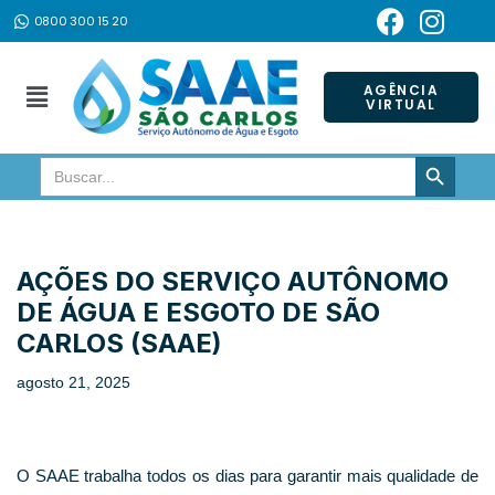
0800 300 15 20
Pular
para
AGÊNCIA
VIRTUAL
o
conteúdo
SEARCH BUTTON
Search
for:
AÇÕES DO SERVIÇO AUTÔNOMO
DE ÁGUA E ESGOTO DE SÃO
CARLOS (SAAE)
agosto 21, 2025
O SAAE trabalha todos os dias para garantir mais qualidade de