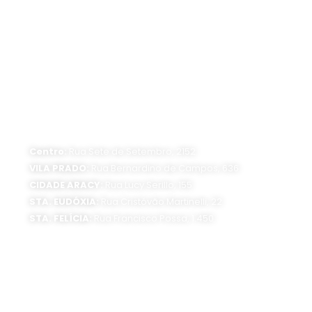
ATENDIMENTO PRESENCIAL
Horário de funcionamento:
Segunda a sexta-feira, das 8 às 16 horas
Centro:
Rua Sete de Setembro, 2152
VILA PRADO:
Rua Bernardino de Campos, 636
CIDADE ARACY:
Rua Lucy Serillo, 155
STA. EUDÓXIA:
Rua Cristóvão Martinelli, 22
STA. FELÍCIA:
Rua Francisco Possa, 1.450
SEDE ADMINISTRATIVA:
Av. Getúlio Vargas, 1500
Jardim São Paulo - CEP 13570-390
Atendimento:
Segunda a sexta-feira, das 8 às 16 horas